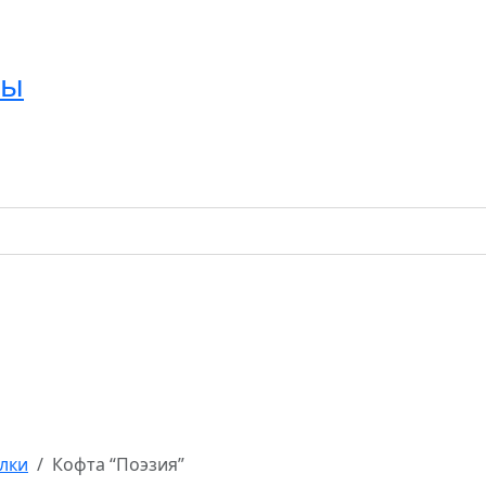
ры
лки
Кофта “Поэзия”