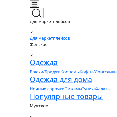
Для маркетплейсов
Для маркетплейсов
Женское
Одежда
Брюки/Бриджи
Костюмы
Кофты/Лонгсливы
Одежда для дома
Ночные сорочки
Пижамы
Туника
Халаты
Популярные товары
Мужское