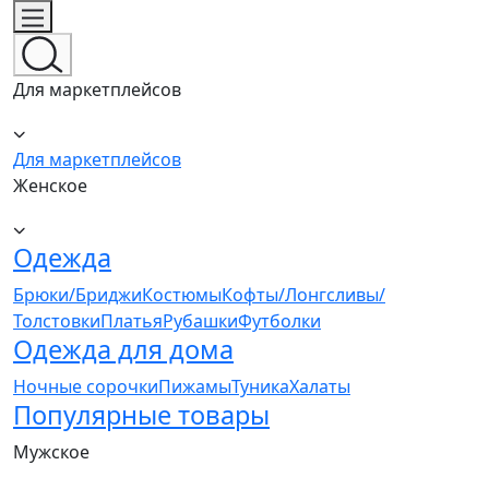
Для маркетплейсов
Для маркетплейсов
Женское
Одежда
Брюки/Бриджи
Костюмы
Кофты/Лонгсливы/
Толстовки
Платья
Рубашки
Футболки
Одежда для дома
Ночные сорочки
Пижамы
Туника
Халаты
Популярные товары
Мужское