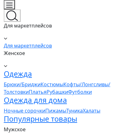
Для маркетплейсов
Для маркетплейсов
Женское
Одежда
Брюки/Бриджи
Костюмы
Кофты/Лонгсливы/
Толстовки
Платья
Рубашки
Футболки
Одежда для дома
Ночные сорочки
Пижамы
Туника
Халаты
Популярные товары
Мужское