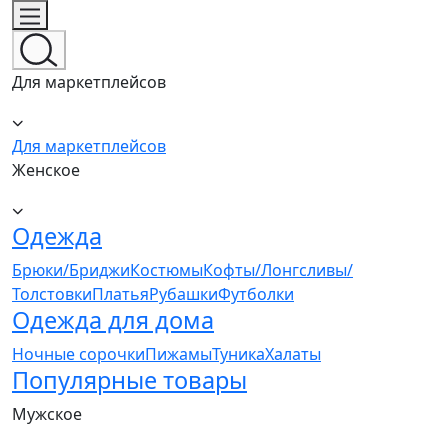
Для маркетплейсов
Для маркетплейсов
Женское
Одежда
Брюки/Бриджи
Костюмы
Кофты/Лонгсливы/
Толстовки
Платья
Рубашки
Футболки
Одежда для дома
Ночные сорочки
Пижамы
Туника
Халаты
Популярные товары
Мужское