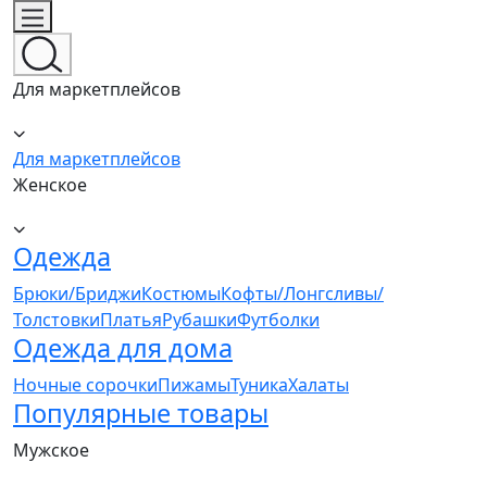
Для маркетплейсов
Для маркетплейсов
Женское
Одежда
Брюки/Бриджи
Костюмы
Кофты/Лонгсливы/
Толстовки
Платья
Рубашки
Футболки
Одежда для дома
Ночные сорочки
Пижамы
Туника
Халаты
Популярные товары
Мужское