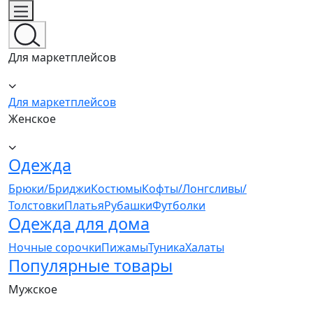
Для маркетплейсов
Для маркетплейсов
Женское
Одежда
Брюки/Бриджи
Костюмы
Кофты/Лонгсливы/
Толстовки
Платья
Рубашки
Футболки
Одежда для дома
Ночные сорочки
Пижамы
Туника
Халаты
Популярные товары
Мужское