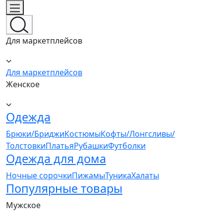
Для маркетплейсов
Для маркетплейсов
Женское
Одежда
Брюки/Бриджи
Костюмы
Кофты/Лонгсливы/
Толстовки
Платья
Рубашки
Футболки
Одежда для дома
Ночные сорочки
Пижамы
Туника
Халаты
Популярные товары
Мужское