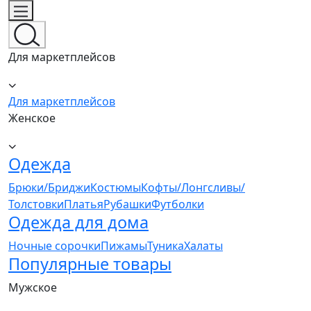
Для маркетплейсов
Для маркетплейсов
Женское
Одежда
Брюки/Бриджи
Костюмы
Кофты/Лонгсливы/
Толстовки
Платья
Рубашки
Футболки
Одежда для дома
Ночные сорочки
Пижамы
Туника
Халаты
Популярные товары
Мужское