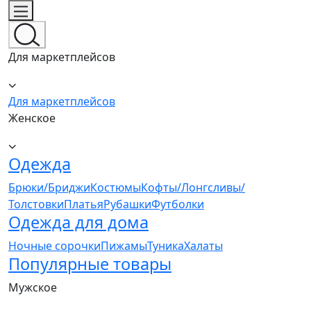
Для маркетплейсов
Для маркетплейсов
Женское
Одежда
Брюки/Бриджи
Костюмы
Кофты/Лонгсливы/
Толстовки
Платья
Рубашки
Футболки
Одежда для дома
Ночные сорочки
Пижамы
Туника
Халаты
Популярные товары
Мужское