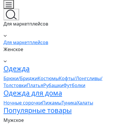
Для маркетплейсов
Для маркетплейсов
Женское
Одежда
Брюки/Бриджи
Костюмы
Кофты/Лонгсливы/
Толстовки
Платья
Рубашки
Футболки
Одежда для дома
Ночные сорочки
Пижамы
Туника
Халаты
Популярные товары
Мужское