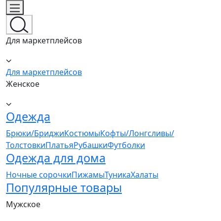
Для маркетплейсов
Для маркетплейсов
Женское
Одежда
Брюки/Бриджи
Костюмы
Кофты/Лонгсливы/
Толстовки
Платья
Рубашки
Футболки
Одежда для дома
Ночные сорочки
Пижамы
Туника
Халаты
Популярные товары
Мужское