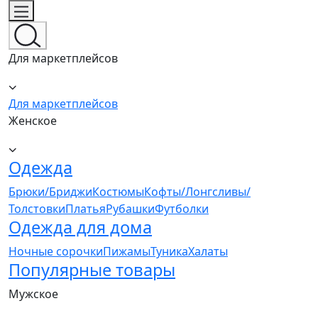
Для маркетплейсов
Для маркетплейсов
Женское
Одежда
Брюки/Бриджи
Костюмы
Кофты/Лонгсливы/
Толстовки
Платья
Рубашки
Футболки
Одежда для дома
Ночные сорочки
Пижамы
Туника
Халаты
Популярные товары
Мужское