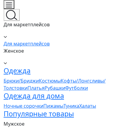
Для маркетплейсов
Для маркетплейсов
Женское
Одежда
Брюки/Бриджи
Костюмы
Кофты/Лонгсливы/
Толстовки
Платья
Рубашки
Футболки
Одежда для дома
Ночные сорочки
Пижамы
Туника
Халаты
Популярные товары
Мужское