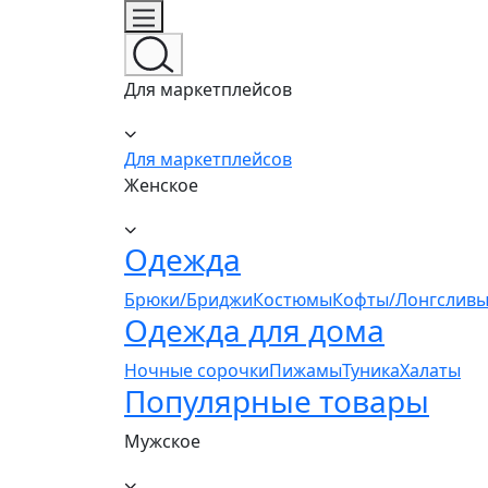
Для маркетплейсов
Для маркетплейсов
Женское
Одежда
Брюки/Бриджи
Костюмы
Кофты/Лонгсливы
Одежда для дома
Ночные сорочки
Пижамы
Туника
Халаты
Популярные товары
Мужское