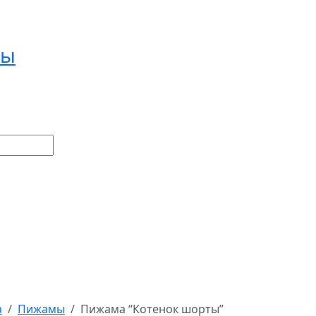
ры
а
Пижамы
Пижама “Котенок шорты”