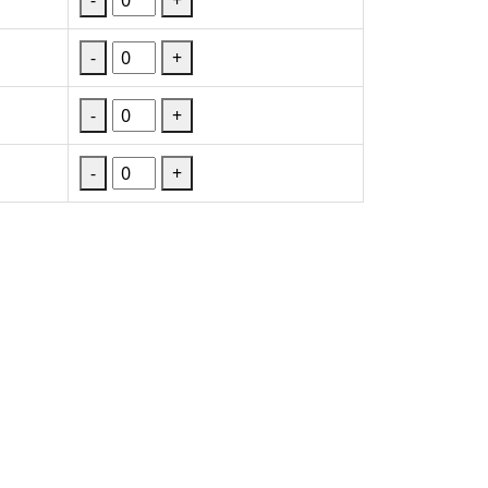
-
+
-
+
-
+
-
+