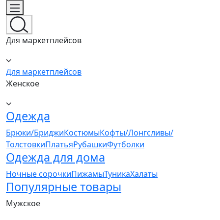
Для маркетплейсов
Для маркетплейсов
Женское
Одежда
Брюки/Бриджи
Костюмы
Кофты/Лонгсливы/
Толстовки
Платья
Рубашки
Футболки
Одежда для дома
Ночные сорочки
Пижамы
Туника
Халаты
Популярные товары
Мужское