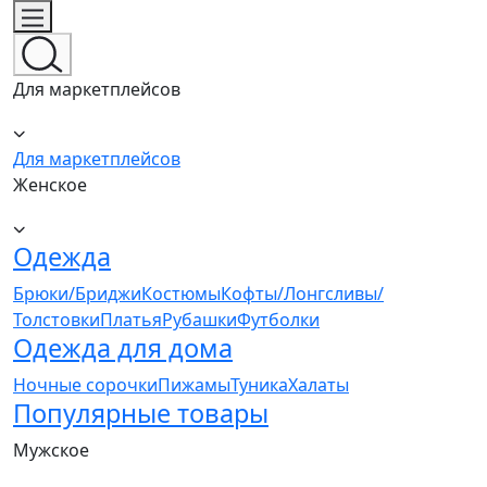
Для маркетплейсов
Для маркетплейсов
Женское
Одежда
Брюки/Бриджи
Костюмы
Кофты/Лонгсливы/
Толстовки
Платья
Рубашки
Футболки
Одежда для дома
Ночные сорочки
Пижамы
Туника
Халаты
Популярные товары
Мужское